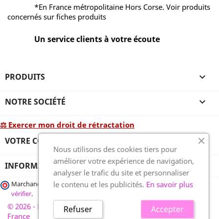
*En France métropolitaine Hors Corse. Voir produits
concernés sur fiches produits
Un service clients à votre écoute
PRODUITS

NOTRE SOCIÉTÉ

⚖ Exercer mon droit de rétractation
VOTRE COMPTE

Nous utilisons des cookies tiers pour
améliorer votre expérience de navigation,
INFORMATIONS
analyser le trafic du site et personnaliser
le contenu et les publicités.
En savoir plus
Marchand approuvé par la Société des Avis Garantis,
cliquez ici pour
vérifier
.
© 2026 - France-plaques-funéraires.fr, développé par Wess
Refuser
Accepter
France