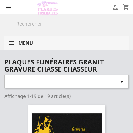
shopping_cart


MENU
PLAQUES FUNÉRAIRES GRANIT
GRAVURE CHASSE CHASSEUR

Affichage 1-19 de 19 article(s)