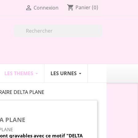
shopping_cart

Panier
(0)
Connexion

LES THEMES
LES URNES
AIRE DELTA PLANE
A PLANE
sont gravables
avec ce motif "DELTA