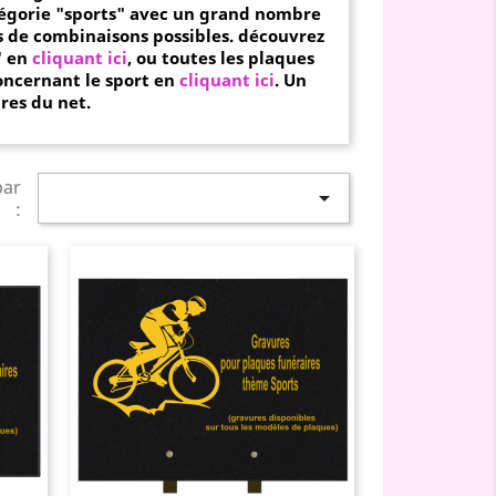
égorie "sports" avec un grand nombre
rs de combinaisons possibles.
découvrez
" en
cliquant ici
,
ou toutes les plaques
oncernant le sport en
cliquant ici
. Un
res du net.
par

: