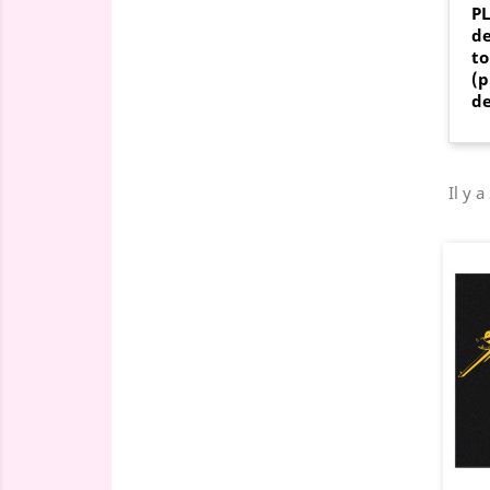
P
de
to
(p
de
Il y a