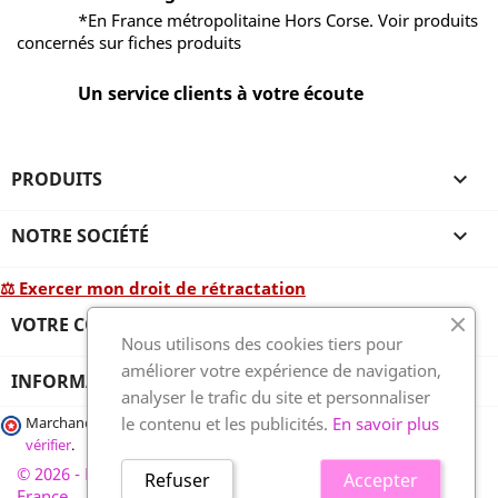
*En France métropolitaine Hors Corse. Voir produits
concernés sur fiches produits
Un service clients à votre écoute
PRODUITS

NOTRE SOCIÉTÉ

⚖ Exercer mon droit de rétractation
VOTRE COMPTE

Nous utilisons des cookies tiers pour
améliorer votre expérience de navigation,
INFORMATIONS
analyser le trafic du site et personnaliser
le contenu et les publicités.
En savoir plus
Marchand approuvé par la Société des Avis Garantis,
cliquez ici pour
vérifier
.
© 2026 - France-plaques-funéraires.fr, développé par Wess
Refuser
Accepter
France