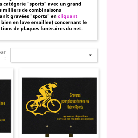
la
catégorie "sports" avec un grand
s milliers de combinaisons
anit gravées "
sports" en
cliquant
u bien en
lave émaillée) concernant le
ations de plaques funéraires du net.
par

: