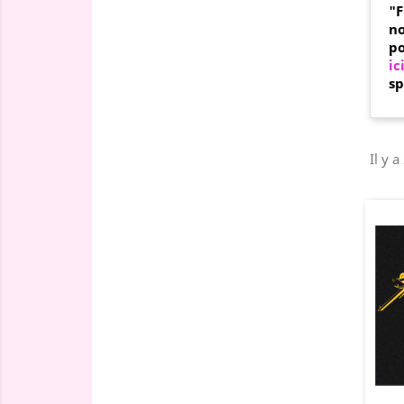
"
no
po
ic
sp
Il y a