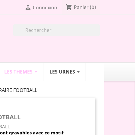
shopping_cart

Panier
(0)
Connexion

LES THEMES
LES URNES
RAIRE FOOTBALL
OTBALL
sont gravables
avec ce motif