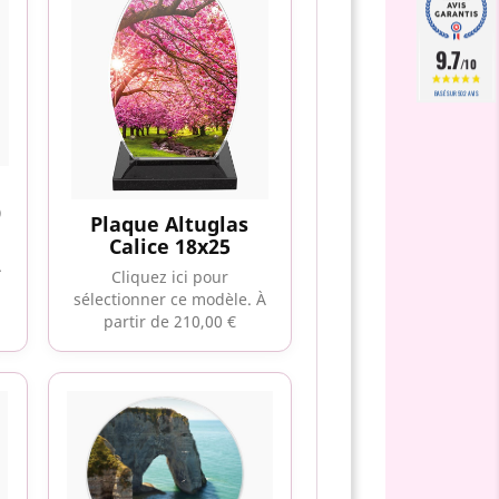
9.7
/10
BASÉ SUR 502 AVIS
0
Plaque Altuglas
Calice 18x25
À
Cliquez ici pour
sélectionner ce modèle.
À
partir de 210,00 €