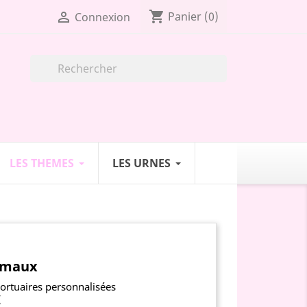
shopping_cart

Panier
(0)
Connexion

LES THEMES
LES URNES
nimaux
ortuaires personnalisées
X