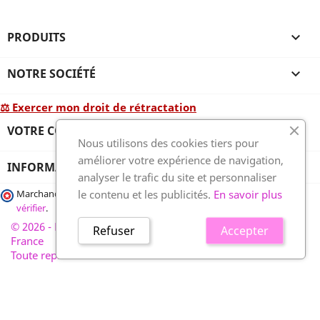
PRODUITS

NOTRE SOCIÉTÉ

⚖ Exercer mon droit de rétractation
VOTRE COMPTE

Nous utilisons des cookies tiers pour
améliorer votre expérience de navigation,
INFORMATIONS
analyser le trafic du site et personnaliser
le contenu et les publicités.
En savoir plus
Marchand approuvé par la Société des Avis Garantis,
cliquez ici pour
vérifier
.
© 2026 - France-plaques-funéraires.fr, développé par Wess
Refuser
Accepter
France
Toute reproduction interdite