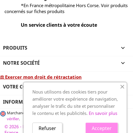
*En France métropolitaine Hors Corse. Voir produits
concernés sur fiches produits
Un service clients à votre écoute
PRODUITS

NOTRE SOCIÉTÉ

⚖ Exercer mon droit de rétractation
VOTRE COMPTE

Nous utilisons des cookies tiers pour
améliorer votre expérience de navigation,
INFORMATIONS
analyser le trafic du site et personnaliser
le contenu et les publicités.
En savoir plus
Marchand approuvé par la Société des Avis Garantis,
cliquez ici pour
vérifier
.
© 2026 - France-plaques-funéraires.fr, développé par Wess
Refuser
Accepter
France