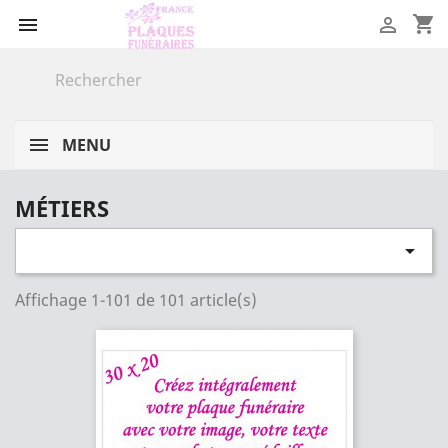
shopping_cart


MENU
MÉTIERS

Affichage 1-101 de 101 article(s)