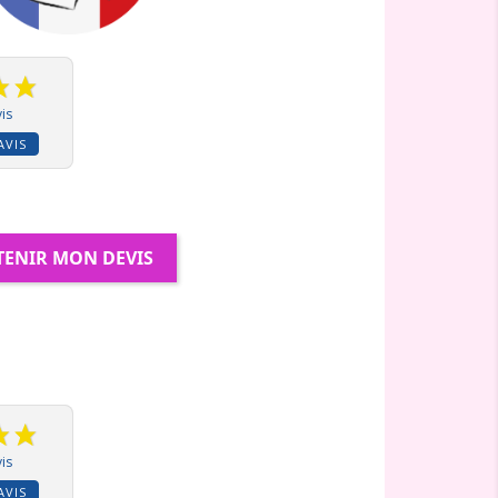
is
AVIS
TENIR MON DEVIS
is
AVIS