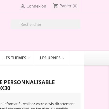
shopping_cart

Panier
(0)
Connexion

LES THEMES
LES URNES
E PERSONNALISABLE
0X30
re informatif. Réalisez votre devis directement
 tarif personnalisé, en fonction du modèle