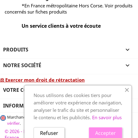
*En France métropolitaine Hors Corse. Voir produits
concernés sur fiches produits
Un service clients à votre écoute
PRODUITS

NOTRE SOCIÉTÉ

⚖ Exercer mon droit de rétractation
VOTRE COMPTE

Nous utilisons des cookies tiers pour
améliorer votre expérience de navigation,
INFORMATIONS
analyser le trafic du site et personnaliser
le contenu et les publicités.
En savoir plus
Marchand approuvé par la Société des Avis Garantis,
cliquez ici pour
vérifier
.
© 2026 - France-plaques-funéraires.fr, développé par Wess
Refuser
Accepter
France