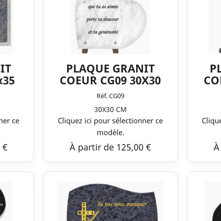
IT
PLAQUE GRANIT
P
x35
COEUR CG09 30X30
CO
Réf. CG09
30X30 CM
ner ce
Cliquez ici pour sélectionner ce
Cliqu
modèle.
 €
À partir de 125,00 €
À