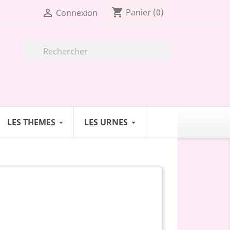
shopping_cart

Panier
(0)
Connexion

LES THEMES
LES URNES