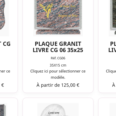
T CG
PLAQUE GRANIT
P
LIVRE CG 06 35x25
LI
Réf. CG06
35X15 cm
ner ce
Cliquez ici pour sélectionner ce
Cliqu
modèle.
 €
À partir de 125,00 €
À