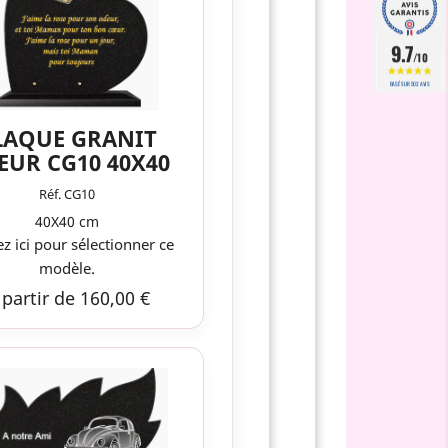
9.7
/10
BASÉ SUR 502 AVIS
LAQUE GRANIT
EUR CG10 40X40
Réf. CG10
40X40 cm
ez ici pour sélectionner ce
modèle.
 partir de 160,00 €