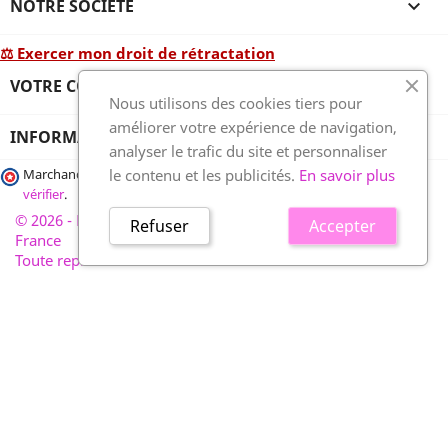
NOTRE SOCIÉTÉ

⚖ Exercer mon droit de rétractation
VOTRE COMPTE

Nous utilisons des cookies tiers pour
améliorer votre expérience de navigation,
INFORMATIONS
analyser le trafic du site et personnaliser
le contenu et les publicités.
En savoir plus
Marchand approuvé par la Société des Avis Garantis,
cliquez ici pour
vérifier
.
© 2026 - France-plaques-funéraires.fr, développé par Wess
Refuser
Accepter
France
Toute reproduction interdite