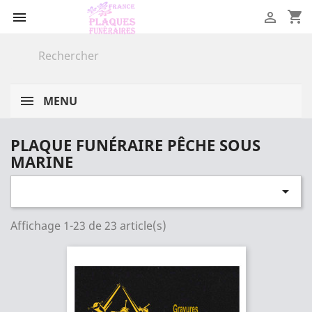
shopping_cart


MENU
PLAQUE FUNÉRAIRE PÊCHE SOUS
MARINE

Affichage 1-23 de 23 article(s)