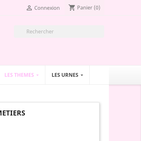
shopping_cart

Panier
(0)
Connexion

LES THEMES
LES URNES
ETIERS