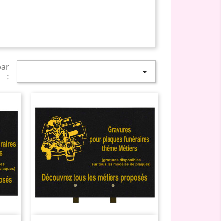
par

: