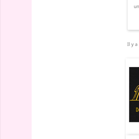
un
Il y a