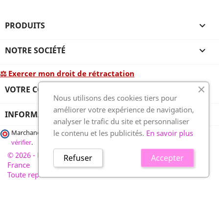
PRODUITS

NOTRE SOCIÉTÉ

⚖ Exercer mon droit de rétractation
VOTRE COMPTE

Nous utilisons des cookies tiers pour
améliorer votre expérience de navigation,
INFORMATIONS
analyser le trafic du site et personnaliser
le contenu et les publicités.
En savoir plus
Marchand approuvé par la Société des Avis Garantis,
cliquez ici pour
vérifier
.
© 2026 - France-plaques-funéraires.fr, développé par Wess
Refuser
Accepter
France
Toute reproduction interdite