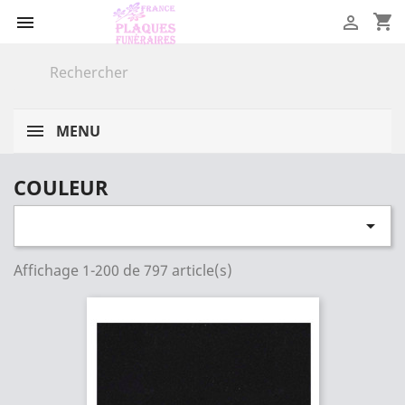
shopping_cart


MENU
COULEUR

Affichage 1-200 de 797 article(s)