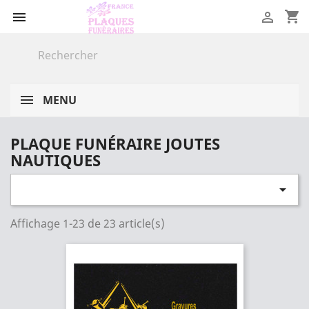
shopping_cart


MENU
PLAQUE FUNÉRAIRE JOUTES
NAUTIQUES

Affichage 1-23 de 23 article(s)