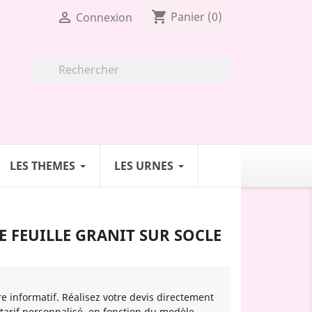
shopping_cart

Panier
(0)
Connexion

LES THEMES
LES URNES
 FEUILLE GRANIT SUR SOCLE
re informatif. Réalisez votre devis directement
 tarif personnalisé, en fonction du modèle