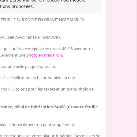
tions proposées.
 FEUILLE
SUR SOCLE
EN GRANIT NOIR MARLIN
ALISER AVEC TEXTE ET GRAVURE.
laque funéraire originale en granit
40x
35
avec votre
tuellement une
photo en médaillon
.
réez
une belle plaque funéraire.
 à la feuille d'or, en blanc ou bien en noir.
 choix, 5 coloris pour les textes et un grand choix de
France, délai de fabrication 24h00 (Gravure feuille
u bien à domicile avec un petit supplément.
ur personnaliser votre plaque funéraire. Des milliers de