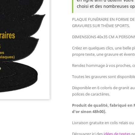
choisi et des nombreuses op
PLAQUE FUNÉRAIRE EN FORME DE
GRAVURES SUR THÈME SPORTS
.
DIMENSIONS
40x
35
CM
A PERSONN
Créez en quelques clics, une belle p
propre texte, une gravure et éven
Rendez hommage à vos proches, c
Toutes les gravures sont disponibles
Disponible en 6 coloris de granit au
polices de caractères.
Produit de qualité, fabriqué en 
d'or sinon 48h00).
Livraison gratuite en colis relais o
Découvrez ici des
idées de textes
po