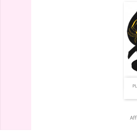
PL
Aff