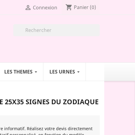
shopping_cart

Panier
(0)
Connexion

LES THEMES
LES URNES
E 25X35 SIGNES DU ZODIAQUE
re informatif. Réalisez votre devis directement
 tarif personnalisé, en fonction du modèle