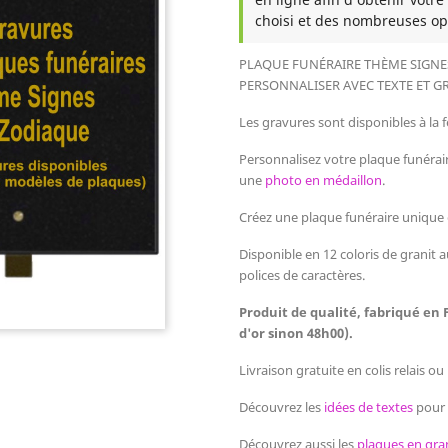
choisi et des nombreuses op
PLAQUE FUNÉRAIRE THÈME SIGNE
PERSONNALISER AVEC TEXTE ET G
Les gravures sont disponibles à la fe
Personnalisez votre plaque funérai
une
photo en médaillon
.
Créez une plaque funéraire unique
Disponible en 12 coloris de granit a
polices de caractères.
Produit de qualité, fabriqué en 
d'or sinon 48h00).
Livraison gratuite en colis relais o
Découvrez les
idées de textes
pour 
Découvrez aussi les
plaques en gra