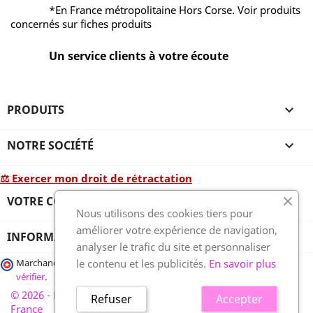
*En France métropolitaine Hors Corse. Voir produits
concernés sur fiches produits
Un service clients à votre écoute
PRODUITS

NOTRE SOCIÉTÉ

⚖ Exercer mon droit de rétractation
VOTRE COMPTE

Nous utilisons des cookies tiers pour
améliorer votre expérience de navigation,
INFORMATIONS
analyser le trafic du site et personnaliser
le contenu et les publicités.
En savoir plus
Marchand approuvé par la Société des Avis Garantis,
cliquez ici pour
vérifier
.
© 2026 - France-plaques-funéraires.fr, développé par Wess
Refuser
Accepter
France