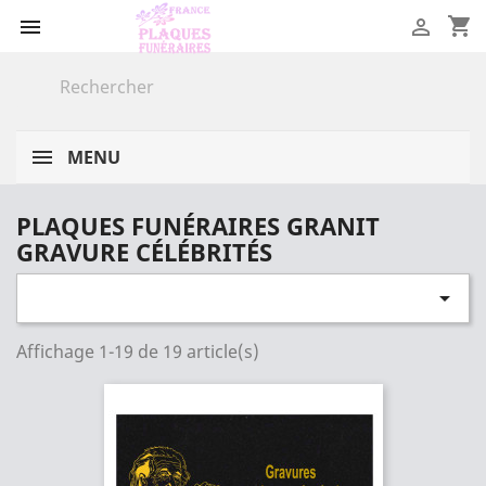
shopping_cart


MENU
PLAQUES FUNÉRAIRES GRANIT
GRAVURE CÉLÉBRITÉS

Affichage 1-19 de 19 article(s)