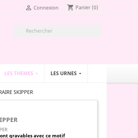
shopping_cart

Panier
(0)
Connexion

LES THEMES
LES URNES
AIRE SKIPPER
IPPER
sont gravables
avec ce motif