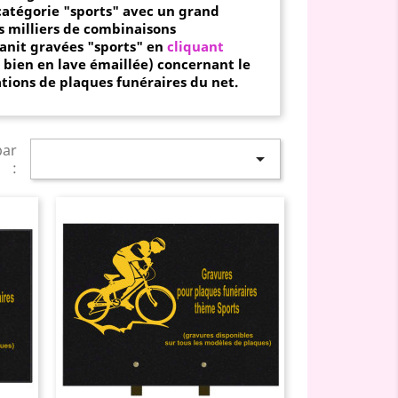
catégorie "sports" avec un grand
s milliers de combinaisons
anit gravées "
sports" en
cliquant
u bien en
lave émaillée) concernant le
ations de plaques funéraires du net.
par

: