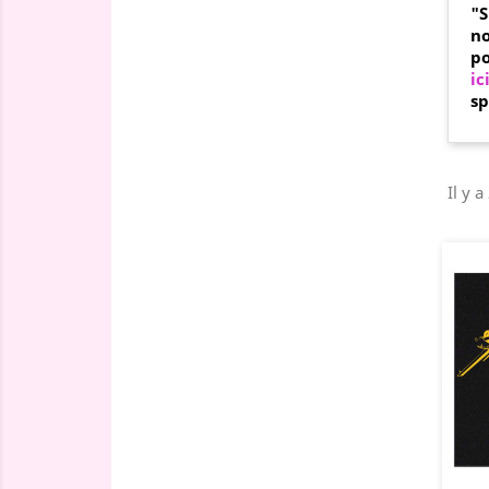
"S
no
po
ic
sp
Il y a