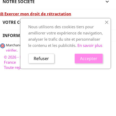
NOTRE SOCIÉTÉ

⚖ Exercer mon droit de rétractation
VOTRE COMPTE

Nous utilisons des cookies tiers pour
améliorer votre expérience de navigation,
INFORMATIONS
analyser le trafic du site et personnaliser
le contenu et les publicités.
En savoir plus
Marchand approuvé par la Société des Avis Garantis,
cliquez ici pour
vérifier
.
© 2026 - France-plaques-funéraires.fr, développé par Wess
Refuser
Accepter
France
Toute reproduction interdite