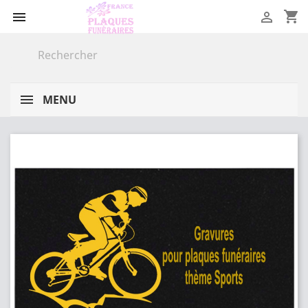
shopping_cart


MENU