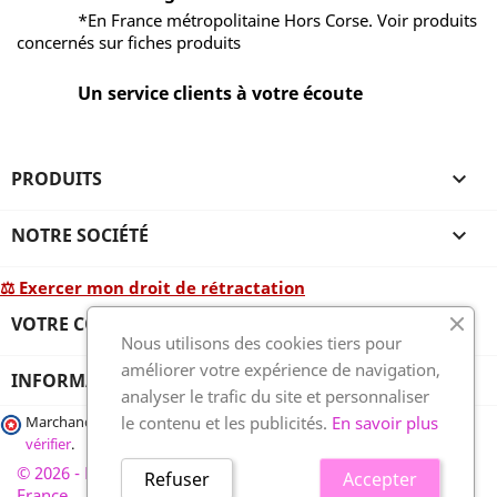
*En France métropolitaine Hors Corse. Voir produits
concernés sur fiches produits
Un service clients à votre écoute
PRODUITS

NOTRE SOCIÉTÉ

⚖ Exercer mon droit de rétractation
VOTRE COMPTE

Nous utilisons des cookies tiers pour
améliorer votre expérience de navigation,
INFORMATIONS
analyser le trafic du site et personnaliser
le contenu et les publicités.
En savoir plus
Marchand approuvé par la Société des Avis Garantis,
cliquez ici pour
vérifier
.
© 2026 - France-plaques-funéraires.fr, développé par Wess
Refuser
Accepter
France