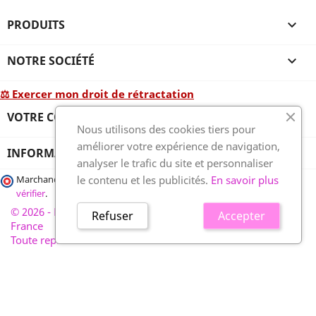
PRODUITS

NOTRE SOCIÉTÉ

⚖ Exercer mon droit de rétractation
VOTRE COMPTE

Nous utilisons des cookies tiers pour
améliorer votre expérience de navigation,
INFORMATIONS
analyser le trafic du site et personnaliser
le contenu et les publicités.
En savoir plus
Marchand approuvé par la Société des Avis Garantis,
cliquez ici pour
vérifier
.
© 2026 - France-plaques-funéraires.fr, développé par Wess
Refuser
Accepter
France
Toute reproduction interdite