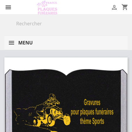
shopping_cart


MENU