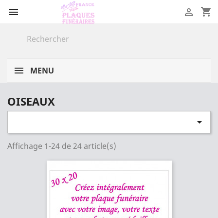
shopping_cart


MENU
OISEAUX

Affichage 1-24 de 24 article(s)