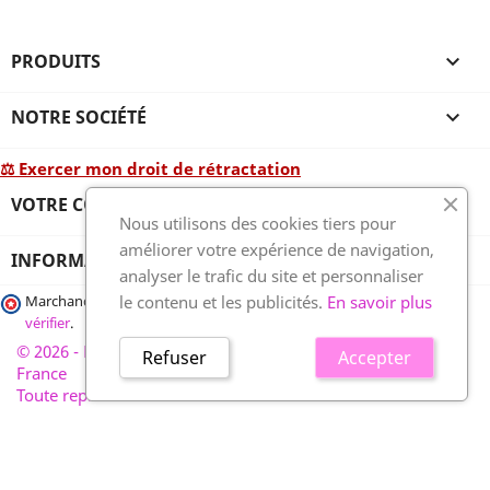
PRODUITS

NOTRE SOCIÉTÉ

⚖ Exercer mon droit de rétractation
VOTRE COMPTE

Nous utilisons des cookies tiers pour
améliorer votre expérience de navigation,
INFORMATIONS
analyser le trafic du site et personnaliser
le contenu et les publicités.
En savoir plus
Marchand approuvé par la Société des Avis Garantis,
cliquez ici pour
vérifier
.
© 2026 - France-plaques-funéraires.fr, développé par Wess
Refuser
Accepter
France
Toute reproduction interdite