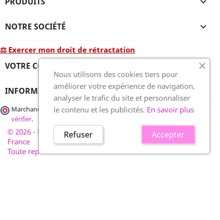
PRODUITS

NOTRE SOCIÉTÉ

⚖ Exercer mon droit de rétractation
VOTRE COMPTE

Nous utilisons des cookies tiers pour
améliorer votre expérience de navigation,
INFORMATIONS
analyser le trafic du site et personnaliser
le contenu et les publicités.
En savoir plus
Marchand approuvé par la Société des Avis Garantis,
cliquez ici pour
vérifier
.
© 2026 - France-plaques-funéraires.fr, développé par Wess
Refuser
Accepter
France
Toute reproduction interdite