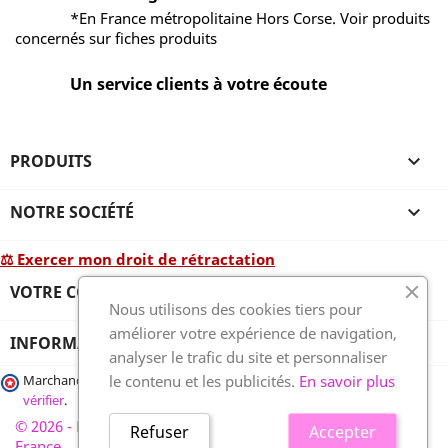
*En France métropolitaine Hors Corse. Voir produits
concernés sur fiches produits
Un service clients à votre écoute
PRODUITS

NOTRE SOCIÉTÉ

⚖ Exercer mon droit de rétractation
VOTRE COMPTE

Nous utilisons des cookies tiers pour
améliorer votre expérience de navigation,
INFORMATIONS
analyser le trafic du site et personnaliser
le contenu et les publicités.
En savoir plus
Marchand approuvé par la Société des Avis Garantis,
cliquez ici pour
vérifier
.
© 2026 - France-plaques-funéraires.fr, développé par Wess
Refuser
Accepter
France