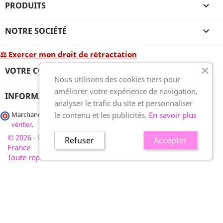
PRODUITS

NOTRE SOCIÉTÉ

⚖ Exercer mon droit de rétractation
VOTRE COMPTE

Nous utilisons des cookies tiers pour
améliorer votre expérience de navigation,
INFORMATIONS
analyser le trafic du site et personnaliser
le contenu et les publicités.
En savoir plus
Marchand approuvé par la Société des Avis Garantis,
cliquez ici pour
vérifier
.
© 2026 - France-plaques-funéraires.fr, développé par Wess
Refuser
Accepter
France
Toute reproduction interdite