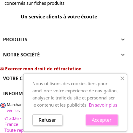
concernés sur fiches produits
Un service clients à votre écoute
PRODUITS

NOTRE SOCIÉTÉ

⚖ Exercer mon droit de rétractation
VOTRE COMPTE

Nous utilisons des cookies tiers pour
améliorer votre expérience de navigation,
INFORMATIONS
analyser le trafic du site et personnaliser
le contenu et les publicités.
En savoir plus
Marchand approuvé par la Société des Avis Garantis,
cliquez ici pour
vérifier
.
© 2026 - France-plaques-funéraires.fr, développé par Wess
Refuser
Accepter
France
Toute reproduction interdite