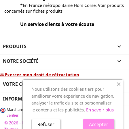
*En France métropolitaine Hors Corse. Voir produits
concernés sur fiches produits
Un service clients à votre écoute
PRODUITS

NOTRE SOCIÉTÉ

⚖ Exercer mon droit de rétractation
VOTRE COMPTE

Nous utilisons des cookies tiers pour
améliorer votre expérience de navigation,
INFORMATIONS
analyser le trafic du site et personnaliser
le contenu et les publicités.
En savoir plus
Marchand approuvé par la Société des Avis Garantis,
cliquez ici pour
vérifier
.
© 2026 - France-plaques-funéraires.fr, développé par Wess
Refuser
Accepter
France