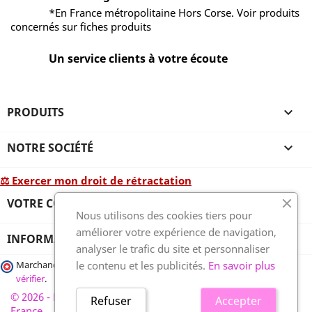
*En France métropolitaine Hors Corse. Voir produits
concernés sur fiches produits
Un service clients à votre écoute
PRODUITS

NOTRE SOCIÉTÉ

⚖ Exercer mon droit de rétractation
VOTRE COMPTE

Nous utilisons des cookies tiers pour
améliorer votre expérience de navigation,
INFORMATIONS
analyser le trafic du site et personnaliser
le contenu et les publicités.
En savoir plus
Marchand approuvé par la Société des Avis Garantis,
cliquez ici pour
vérifier
.
© 2026 - France-plaques-funéraires.fr, développé par Wess
Refuser
Accepter
France