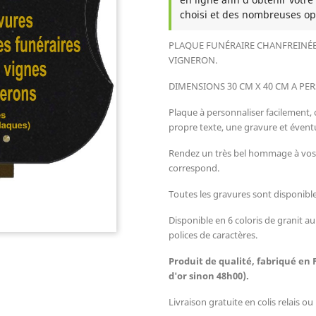
choisi et des nombreuses op
PLAQUE FUNÉRAIRE CHANFREIN
É
VIGNERON
.
DIMENSIONS 30 CM X 40 CM
A PER
Plaque à personnaliser facilement, 
propre texte, une gravure et éven
Rendez un très bel hommage à vos 
correspond.
Toutes les gravures sont disponibles
Disponible en 6 coloris de granit au
polices de caractères.
Produit de qualité, fabriqué en 
d'or sinon 48h00).
Livraison gratuite en colis relais o