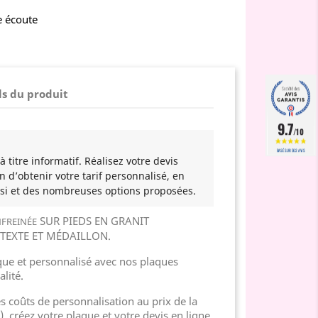
e écoute
ls du produit
9.7
/10
BASÉ SUR 502 AVIS
 titre informatif. Réalisez votre devis
n d’obtenir votre tarif personnalisé, en
si et des nombreuses options proposées.
SUR PIEDS EN GRANIT
FREIN
É
E
TEXTE ET MÉDAILLON.
e et personnalisé avec nos plaques
lité.
es coûts de personnalisation au prix de la
), créez votre plaque et votre devis en ligne