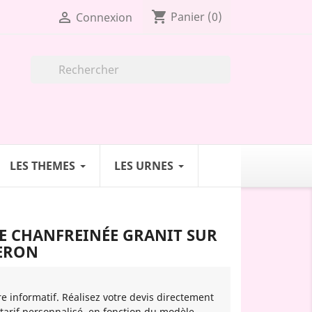
shopping_cart

Panier
(0)
Connexion

LES THEMES
LES URNES
E CHANFREINÉE GRANIT SUR
NERON
re informatif. Réalisez votre devis directement
 tarif personnalisé, en fonction du modèle