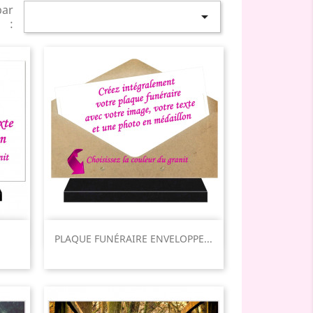
par

:
Aperçu rapide

PLAQUE FUNÉRAIRE ENVELOPPE...