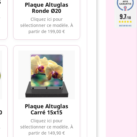
5
Plaque Altuglas
Ronde Ø20
9.7
À
/10
Cliquez ici pour
sélectionner ce modèle.
À
BASÉ SUR 502 AVIS
partir de 199,00 €
Plaque Altuglas
0
Carré 15x15
Cliquez ici pour
À
sélectionner ce modèle.
À
partir de 149,90 €