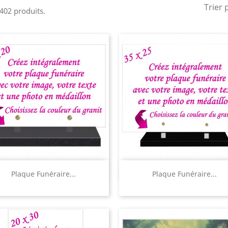
Trier 
 402 produits.
Aperçu rapide
Aperçu rapide


Plaque Funéraire...
Plaque Funéraire...