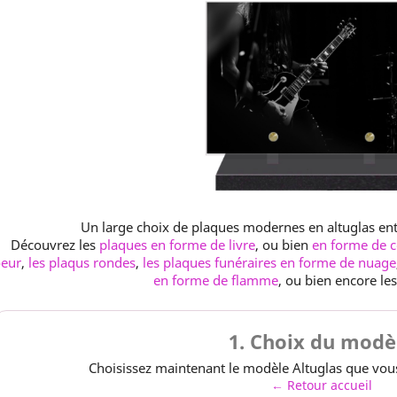
Un large choix de plaques modernes en altuglas en
Découvrez les
plaques en forme de livre
, ou bien
en forme de 
oeur
,
les plaqus rondes
,
les plaques funéraires en forme de nuage
en forme de flamme
, ou bien encore le
1. Choix du modè
Choisissez maintenant le modèle Altuglas que vous
← Retour accueil