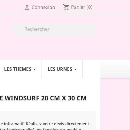
shopping_cart

Panier
(0)
Connexion

LES THEMES
LES URNES
 WINDSURF 20 CM X 30 CM
re informatif. Réalisez votre devis directement
 tarif personnalisé, en fonction du modèle