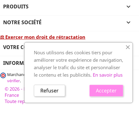
PRODUITS

NOTRE SOCIÉTÉ

⚖ Exercer mon droit de rétractation
VOTRE COMPTE

Nous utilisons des cookies tiers pour
améliorer votre expérience de navigation,
INFORMATIONS
analyser le trafic du site et personnaliser
le contenu et les publicités.
En savoir plus
Marchand approuvé par la Société des Avis Garantis,
cliquez ici pour
vérifier
.
© 2026 - France-plaques-funéraires.fr, développé par Wess
Refuser
Accepter
France
Toute reproduction interdite