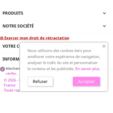
PRODUITS

NOTRE SOCIÉTÉ

⚖ Exercer mon droit de rétractation
VOTRE COMPTE

Nous utilisons des cookies tiers pour
améliorer votre expérience de navigation,
INFORMATIONS
analyser le trafic du site et personnaliser
le contenu et les publicités.
En savoir plus
Marchand approuvé par la Société des Avis Garantis,
cliquez ici pour
vérifier
.
© 2026 - France-plaques-funéraires.fr, développé par Wess
Refuser
Accepter
France
Toute reproduction interdite