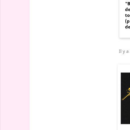
"
de
to
(p
de
Il y a