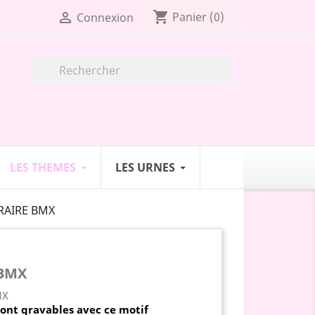
shopping_cart

Panier
(0)
Connexion

LES THEMES
LES URNES
RAIRE BMX
 BMX
sont gravables
avec ce motif