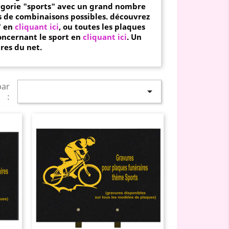
égorie "sports" avec un grand nombre
rs de combinaisons possibles.
découvrez
" en
cliquant ici
,
ou toutes les plaques
oncernant le sport en
cliquant ici
. Un
res du net.
par

: