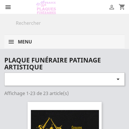
shopping_cart


MENU
PLAQUE FUNÉRAIRE PATINAGE
ARTISTIQUE

Affichage 1-23 de 23 article(s)