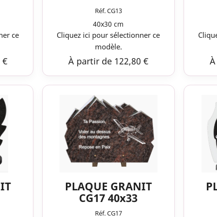
Réf. CG13
40x30 cm
ner ce
Cliquez ici pour sélectionner ce
Cliqu
modèle.
 €
À partir de 122,80 €
À
IT
PLAQUE GRANIT
P
CG17 40x33
Réf. CG17