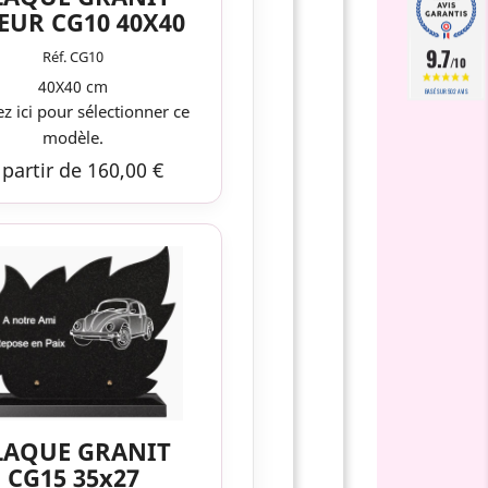
EUR CG10 40X40
9.7
Réf. CG10
/10
40X40 cm
BASÉ SUR 502 AVIS
ez ici pour sélectionner ce
modèle.
 partir de 160,00 €
LAQUE GRANIT
CG15 35x27