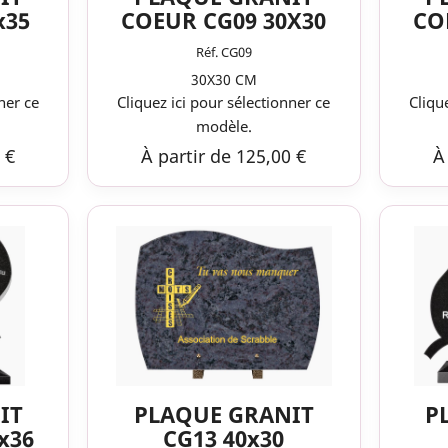
x35
COEUR CG09 30X30
CO
Réf. CG09
30X30 CM
ner ce
Cliquez ici pour sélectionner ce
Cliqu
modèle.
 €
À partir de 125,00 €
À
IT
PLAQUE GRANIT
P
x36
CG13 40x30