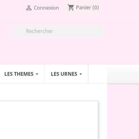
shopping_cart

Panier
(0)
Connexion

LES THEMES
LES URNES