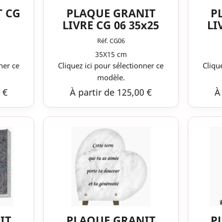
T CG
PLAQUE GRANIT
P
LIVRE CG 06 35x25
LI
Réf. CG06
35X15 cm
ner ce
Cliquez ici pour sélectionner ce
Cliqu
modèle.
 €
À partir de 125,00 €
À
IT
PLAQUE GRANIT
P