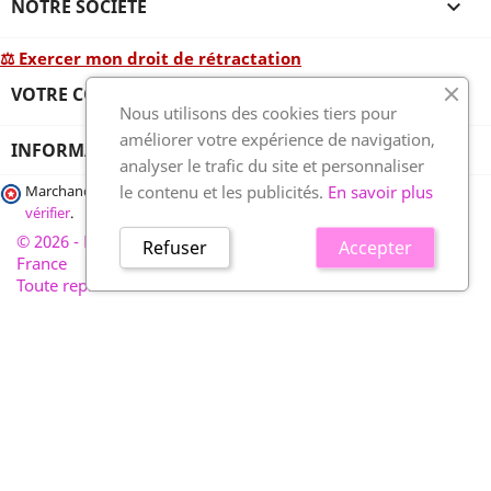
NOTRE SOCIÉTÉ

⚖ Exercer mon droit de rétractation
VOTRE COMPTE

Nous utilisons des cookies tiers pour
améliorer votre expérience de navigation,
INFORMATIONS
analyser le trafic du site et personnaliser
le contenu et les publicités.
En savoir plus
Marchand approuvé par la Société des Avis Garantis,
cliquez ici pour
vérifier
.
© 2026 - France-plaques-funéraires.fr, développé par Wess
Refuser
Accepter
France
Toute reproduction interdite