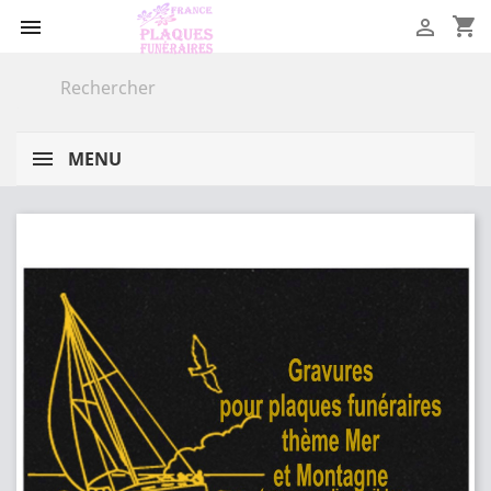
shopping_cart


MENU