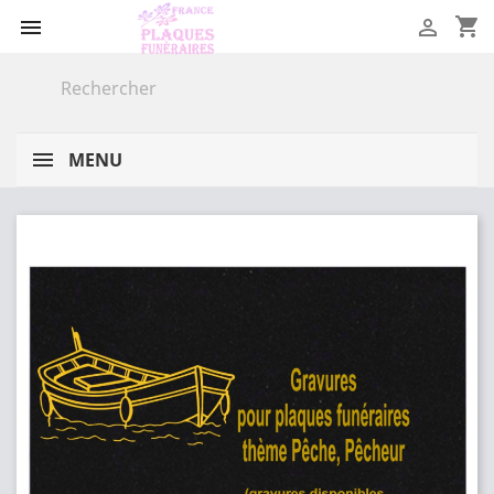
shopping_cart


MENU