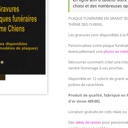
choisi et des nombreuses op
PLAQUE FUNÉRAIRE EN GRANIT 30
THÈME DES CHIENS
.
Les gravures sont disponibles à la fe
Personnalisez votre plaque funérair
éventuellement une
photo en méda
Découvrez comment créer une très b
rendre hommage à vos proches.
Disponible en 12 coloris de granit a
polices de caractères.
Produit de qualité, fabriqué en 
d'or sinon 48h00).
Livraison gratuite en colis relais o
Des
idées de textes
pour personnalis