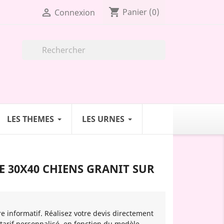
shopping_cart

Panier
(0)
Connexion

LES THEMES
LES URNES
 30X40 CHIENS GRANIT SUR
re informatif. Réalisez votre devis directement
 tarif personnalisé, en fonction du modèle