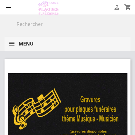
shopping_cart


MENU