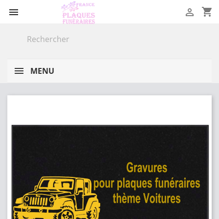
shopping_cart


MENU