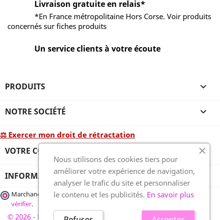
Livraison gratuite en relais*
*En France métropolitaine Hors Corse. Voir produits
concernés sur fiches produits
Un service clients à votre écoute
PRODUITS

NOTRE SOCIÉTÉ

⚖ Exercer mon droit de rétractation
VOTRE COMPTE

Nous utilisons des cookies tiers pour
améliorer votre expérience de navigation,
INFORMATIONS
analyser le trafic du site et personnaliser
le contenu et les publicités.
En savoir plus
Marchand approuvé par la Société des Avis Garantis,
cliquez ici pour
vérifier
.
© 2026 - France-plaques-funéraires.fr, développé par Wess
Refuser
Accepter