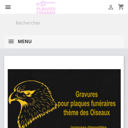
shopping_cart


MENU