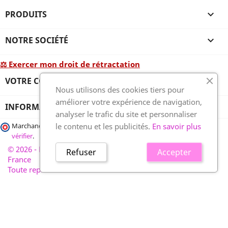
PRODUITS

NOTRE SOCIÉTÉ

⚖ Exercer mon droit de rétractation
VOTRE COMPTE

Nous utilisons des cookies tiers pour
améliorer votre expérience de navigation,
INFORMATIONS
analyser le trafic du site et personnaliser
le contenu et les publicités.
En savoir plus
Marchand approuvé par la Société des Avis Garantis,
cliquez ici pour
vérifier
.
© 2026 - France-plaques-funéraires.fr, développé par Wess
Refuser
Accepter
France
Toute reproduction interdite