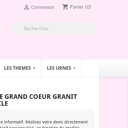
shopping_cart

Panier
(0)
Connexion

LES THEMES
LES URNES
E GRAND COEUR GRANIT
CLE
re informatif. Réalisez votre devis directement
 tarif personnalisé, en fonction du modèle