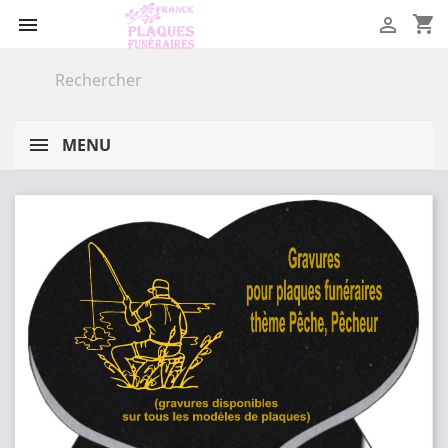
shopping_cart


MENU