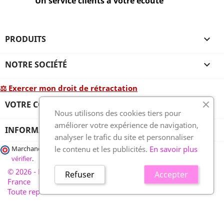
Un service clients à votre écoute
PRODUITS

NOTRE SOCIÉTÉ

⚖ Exercer mon droit de rétractation
VOTRE COMPTE

Nous utilisons des cookies tiers pour
améliorer votre expérience de navigation,
INFORMATIONS
analyser le trafic du site et personnaliser
le contenu et les publicités.
En savoir plus
Marchand approuvé par la Société des Avis Garantis,
cliquez ici pour
vérifier
.
© 2026 - France-plaques-funéraires.fr, développé par Wess
Refuser
Accepter
France
Toute reproduction interdite